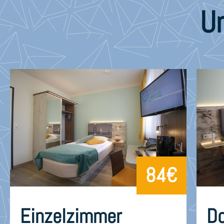
U
84€
Einzelzimmer
D