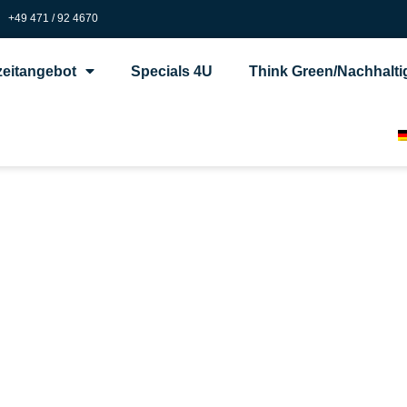
+49 471 / 92 4670
zeitangebot
Specials 4U
Think Green/Nachhalti
Moin und