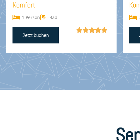
Komfort
Kom
1 Person
Bad





Jetzt buchen
Ser