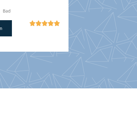
Bad





n