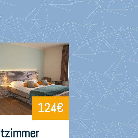
124€
ttzimmer