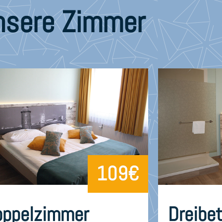
nsere Zimmer
109€
oppelzimmer
Dreibe