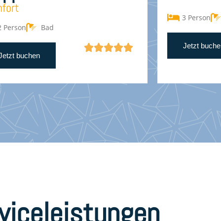
fort
3 Person
2 Person
Bad
Jetzt buche





Jetzt buchen
viceleistungen